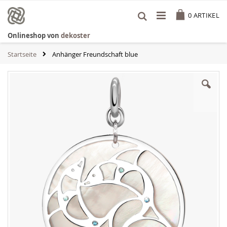
Zum
Cart
Inhalt
0
ARTIKEL
springen
Onlineshop von
dekoster
Startseite
Anhänger Freundschaft blue
Zum
Ende
der
Bildgalerie
springen