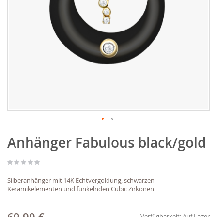
Zum
Anhänger Fabulous black/gold
Anfang
der
Bildgalerie
springen
Silberanhänger mit 14K Echtvergoldung, schwarzen
Keramikelementen und funkelnden Cubic Zirkonen
Verfügbarkeit:
Auf Lager