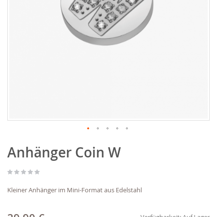
Zum
Anhänger Coin W
Anfang
der
Bildgalerie
springen
Kleiner Anhänger im Mini-Format aus Edelstahl
Verfügbarkeit:
Auf Lager