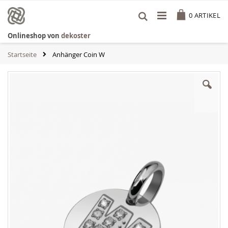
Zum
Cart
Inhalt
0
ARTIKEL
springen
Onlineshop von
dekoster
Startseite
Anhänger Coin W
Zum
Ende
der
Bildgalerie
springen