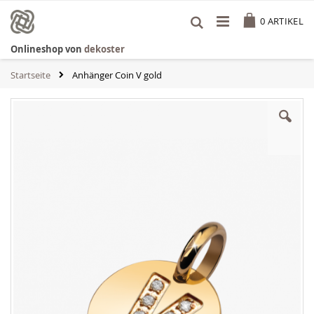
Zum
Cart
Inhalt
0
ARTIKEL
springen
Onlineshop von
dekoster
Startseite
Anhänger Coin V gold
Zum
Ende
der
Bildgalerie
springen