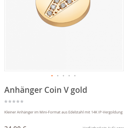
Zum
Anhänger Coin V gold
Anfang
der
Bildgalerie
springen
Kleiner Anhänger im Mini-Format aus Edelstahl mit 14K IP-Vergoldung
Verfügbarkeit:
Auf Lager