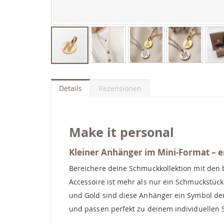
Zum
Anfang
der
Details
Rezensionen
Bildgalerie
springen
Make it personal
Kleiner Anhänger im Mini-Format – er
Bereichere deine Schmuckkollektion mit den
Accessoire ist mehr als nur ein Schmuckstück 
und Gold sind diese Anhänger ein Symbol der 
und passen perfekt zu deinem individuellen St