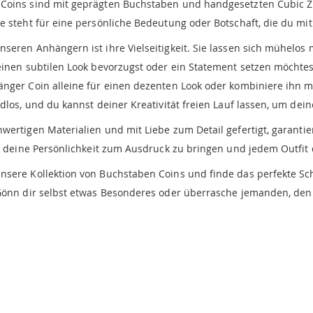
oins sind mit geprägten Buchstaben und handgesetzten Cubic Zir
 steht für eine persönliche Bedeutung oder Botschaft, die du mit 
eren Anhängern ist ihre Vielseitigkeit. Sie lassen sich mühelos m
einen subtilen Look bevorzugst oder ein Statement setzen möchtes
änger Coin alleine für einen dezenten Look oder kombiniere ihn 
dlos, und du kannst deiner Kreativität freien Lauf lassen, um deine
hwertigen Materialien und mit Liebe zum Detail gefertigt, garant
um deine Persönlichkeit zum Ausdruck zu bringen und jedem Outfit 
unsere Kollektion von Buchstaben Coins und finde das perfekte Sch
 Gönn dir selbst etwas Besonderes oder überrasche jemanden, den 