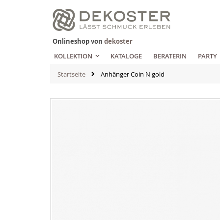
Zum
Inhalt
springen
Onlineshop von
dekoster
KOLLEKTION
KATALOGE
BERATERIN
PARTY
Startseite
Anhänger Coin N gold
Zum
Ende
der
Bildgalerie
springen