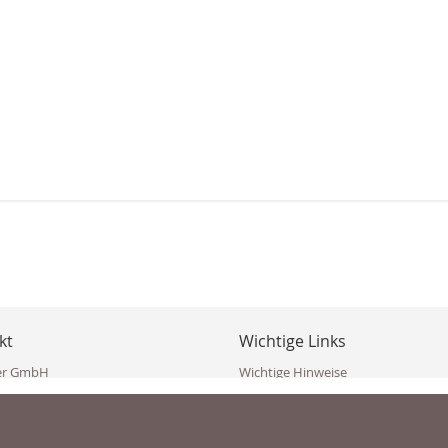
kt
Wichtige Links
er GmbH
Wichtige Hinweise
ppler Str. 10
Häufig gestellte Fragen (FAQ)
erndorf
AGB
ich
Widerrufsbelehrung