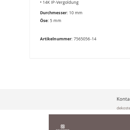
• 14K IP-Vergoldung
Durchmesser
: 10 mm
Öse
: 5 mm
Artikelnummer
: 7565056-14
Konta
dekost
Eisenka
9141 Eb
Österre