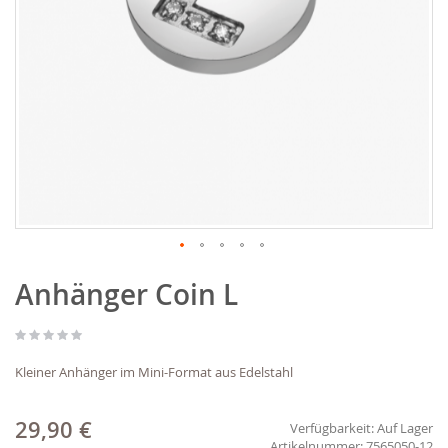
Zum
Anhänger Coin L
Anfang
der
Bildgalerie
springen
Kleiner Anhänger im Mini-Format aus Edelstahl
29,90 €
Verfügbarkeit:
Auf Lager
7565050-12