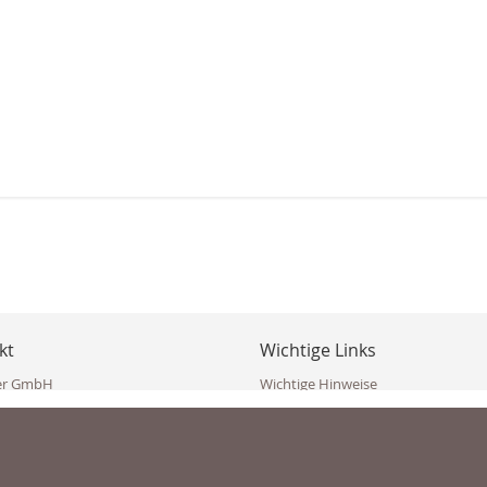
kt
Wichtige Links
er GmbH
Wichtige Hinweise
ppler Str. 10
Häufig gestellte Fragen (FAQ)
erndorf
AGB
ich
Widerrufsbelehrung
Vertrag widerrufen
dekoster.at
Datenschutzerklärung