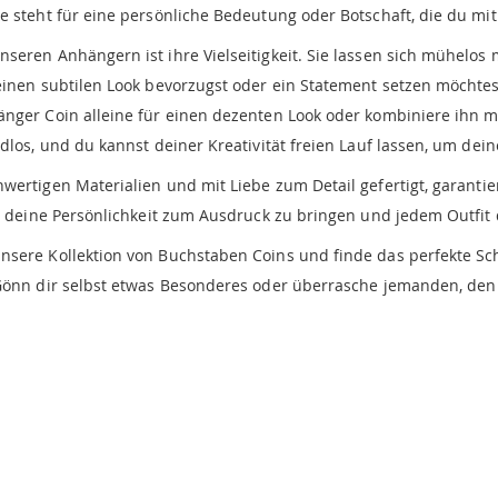
 steht für eine persönliche Bedeutung oder Botschaft, die du mit 
eren Anhängern ist ihre Vielseitigkeit. Sie lassen sich mühelos m
einen subtilen Look bevorzugst oder ein Statement setzen möchtes
änger Coin alleine für einen dezenten Look oder kombiniere ihn 
dlos, und du kannst deiner Kreativität freien Lauf lassen, um deine
hwertigen Materialien und mit Liebe zum Detail gefertigt, garant
um deine Persönlichkeit zum Ausdruck zu bringen und jedem Outfit 
unsere Kollektion von Buchstaben Coins und finde das perfekte Sch
 Gönn dir selbst etwas Besonderes oder überrasche jemanden, den 