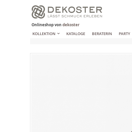
Zum
Inhalt
springen
Onlineshop von
dekoster
KOLLEKTION
KATALOGE
BERATERIN
PARTY
Zum
Ende
der
Bildgalerie
springen