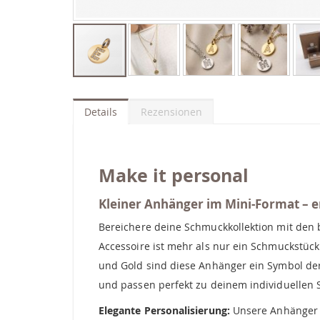
Zum
Anfang
der
Details
Rezensionen
Bildgalerie
springen
Make it personal
Kleiner Anhänger im Mini-Format – er
Bereichere deine Schmuckkollektion mit den
Accessoire ist mehr als nur ein Schmuckstück 
und Gold sind diese Anhänger ein Symbol der 
und passen perfekt zu deinem individuellen St
Elegante Personalisierung:
Unsere Anhänger C