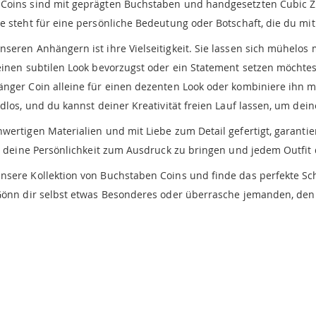
oins sind mit geprägten Buchstaben und handgesetzten Cubic Zir
 steht für eine persönliche Bedeutung oder Botschaft, die du mit 
eren Anhängern ist ihre Vielseitigkeit. Sie lassen sich mühelos m
einen subtilen Look bevorzugst oder ein Statement setzen möchtes
änger Coin alleine für einen dezenten Look oder kombiniere ihn 
dlos, und du kannst deiner Kreativität freien Lauf lassen, um deine
hwertigen Materialien und mit Liebe zum Detail gefertigt, garant
um deine Persönlichkeit zum Ausdruck zu bringen und jedem Outfit 
unsere Kollektion von Buchstaben Coins und finde das perfekte Sch
 Gönn dir selbst etwas Besonderes oder überrasche jemanden, den 