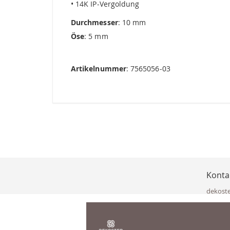
• 14K IP-Vergoldung
Durchmesser
: 10 mm
Öse
: 5 mm
Artikelnummer
: 7565056-03
Konta
dekost
Eisenka
9141 Eb
Österre