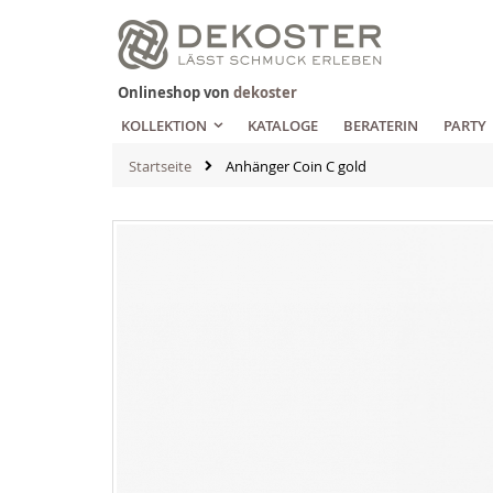
Zum
Inhalt
springen
Onlineshop von
dekoster
KOLLEKTION
KATALOGE
BERATERIN
PARTY
Startseite
Anhänger Coin C gold
Zum
Ende
der
Bildgalerie
springen