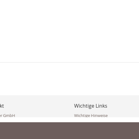
kt
Wichtige Links
er GmbH
Wichtige Hinweise
ppler Str. 10
Häufig gestellte Fragen (FAQ)
erndorf
AGB
ich
Widerrufsbelehrung