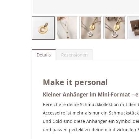
Zum
Anfang
der
Details
Rezensionen
Bildgalerie
springen
Make it personal
Kleiner Anhänger im Mini-Format – er
Bereichere deine Schmuckkollektion mit den
Accessoire ist mehr als nur ein Schmuckstück 
und Gold sind diese Anhänger ein Symbol der 
und passen perfekt zu deinem individuellen St