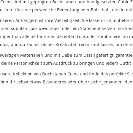
oins sind mit geprägten Buchstaben und handgesetzten Cubic Zir
 steht für eine persönliche Bedeutung oder Botschaft, die du mit 
eren Anhängern ist ihre Vielseitigkeit. Sie lassen sich mühelos m
einen subtilen Look bevorzugst oder ein Statement setzen möchtes
änger Coin alleine für einen dezenten Look oder kombiniere ihn 
dlos, und du kannst deiner Kreativität freien Lauf lassen, um deine
hwertigen Materialien und mit Liebe zum Detail gefertigt, garant
um deine Persönlichkeit zum Ausdruck zu bringen und jedem Outfit 
unsere Kollektion von Buchstaben Coins und finde das perfekte Sch
 Gönn dir selbst etwas Besonderes oder überrasche jemanden, den 