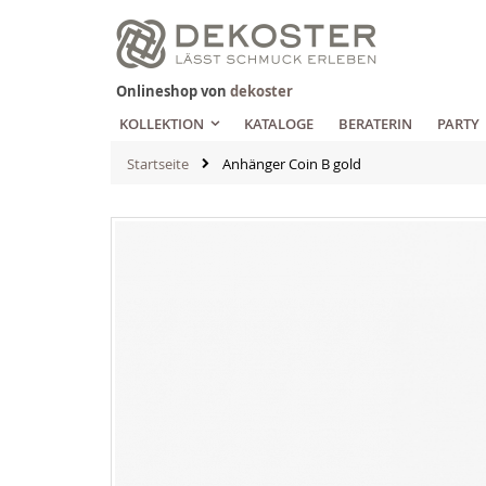
Zum
Inhalt
springen
Onlineshop von
dekoster
KOLLEKTION
KATALOGE
BERATERIN
PARTY
Startseite
Anhänger Coin B gold
Zum
Ende
der
Bildgalerie
springen