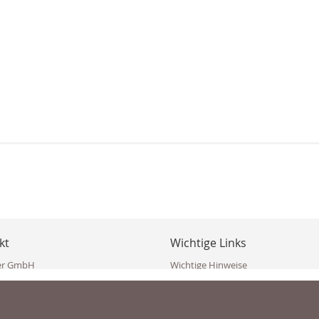
kt
Wichtige Links
er GmbH
Wichtige Hinweise
ppler Str. 10
Häufig gestellte Fragen (FAQ)
erndorf
AGB
ich
Widerrufsbelehrung