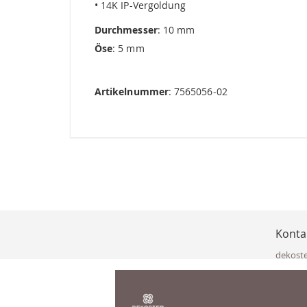
• 14K IP-Vergoldung
Durchmesser
: 10 mm
Öse
: 5 mm
Artikelnummer
: 7565056-02
Konta
dekost
Eisenka
9141 Eb
Österre