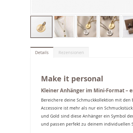
Zum
Anfang
der
Details
Rezensionen
Bildgalerie
springen
Make it personal
Kleiner Anhänger im Mini-Format – er
Bereichere deine Schmuckkollektion mit den
Accessoire ist mehr als nur ein Schmuckstück 
und Gold sind diese Anhänger ein Symbol der 
und passen perfekt zu deinem individuellen St