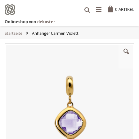
Zum
Cart
Inhalt
0
ARTIKEL
springen
Onlineshop von
dekoster
Startseite
Anhänger Carmen Violett
Zum
Ende
der
Bildgalerie
springen