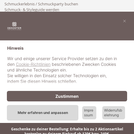
Schmuckerlebnis / Schmuckparty buchen
Schmuck- & Styleguide werden
Kooperation
×
Hinweis
Wir und einige unserer Service Provider setzen zu den in
den
Cookie-Richtlinien
beschriebenen Zwecken Cookies
und ähnliche Technologien ein.
Sie willigen in den Einsatz solcher Technologien ein,
indem Sie diesen Hinweis schließen.
Zustimmen
Impre
Widerrufsb
Mehr erfahren und anpassen
ssum
elehrung
© 2018-2025 dekoster GmbH
Geschenke zu deiner Bestellung: Erhalte bis zu 2 Aktionsartikel
kostenlos zu deinem Einkauf ab 120€ bzw. 240€.