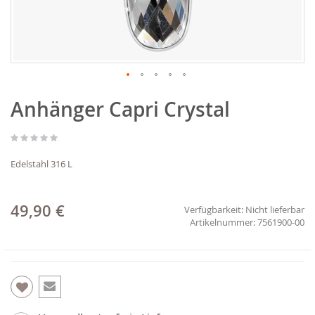
Zum
Anhänger Capri Crystal
Anfang
der
Bildgalerie
springen
Edelstahl 316 L
49,90 €
Verfügbarkeit:
Nicht lieferbar
7561900-00