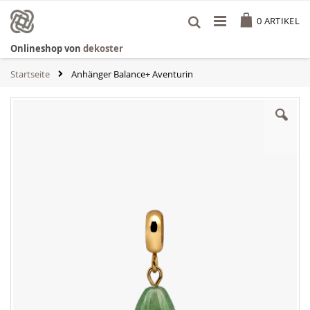
Zum
Cart
Inhalt
0
ARTIKEL
springen
Onlineshop von
dekoster
Startseite
Anhänger Balance+ Aventurin
Zum
Ende
der
Bildgalerie
springen