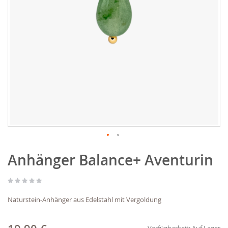
Zum
Anhänger Balance+ Aventurin
Anfang
der
Bildgalerie
springen
Naturstein-Anhänger aus Edelstahl mit Vergoldung
Verfügbarkeit:
Auf Lager