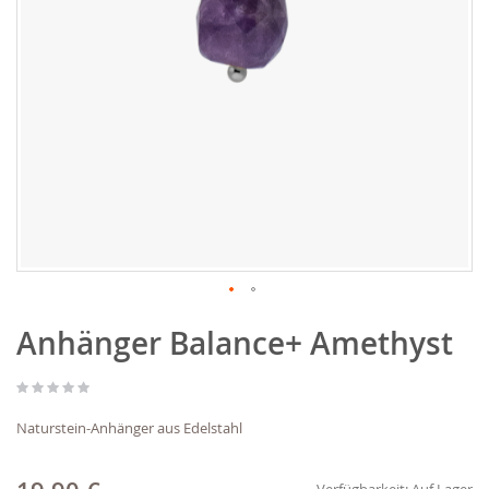
Zum
Anhänger Balance+ Amethyst
Anfang
der
Bildgalerie
springen
Naturstein-Anhänger aus Edelstahl
Verfügbarkeit:
Auf Lager