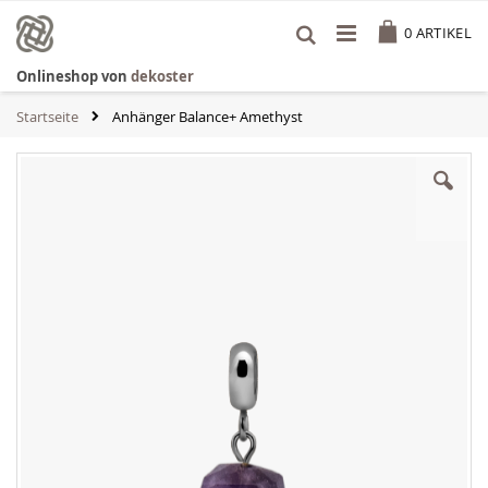
Zum
Cart
Inhalt
0
ARTIKEL
springen
Onlineshop von
dekoster
Startseite
Anhänger Balance+ Amethyst
Zum
Ende
der
Bildgalerie
springen