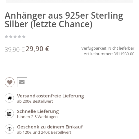
Zum
Anhänger aus 925er Sterling
Anfang
der
Silber (letzte Chance)
Bildgalerie
springen
29,90 €
Sonderpreis
39,90 €
Verfügbarkeit:
Nicht lieferbar
3611930-00
Versandkostenfreie Lieferung
ab 200€ Bestellwert
Schnelle Lieferung
binnen 2-5 Werktagen
Geschenk zu deinem Einkauf
ab 120€ und 240€ Bestellwert