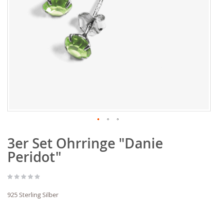
Zum
3er Set Ohrringe "Danie
Anfang
der
Peridot"
Bildgalerie
springen
925 Sterling Silber