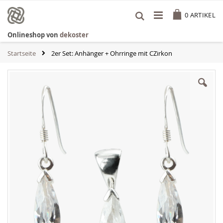
Zum
Cart
Inhalt
0
ARTIKEL
springen
Onlineshop von
dekoster
Startseite
2er Set: Anhänger + Ohrringe mit CZirkon
Zum
Ende
der
Bildgalerie
springen