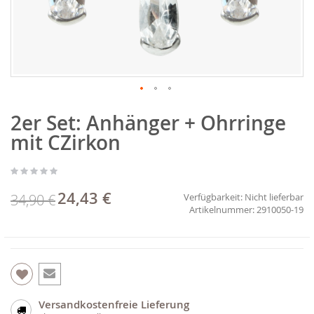
Zum
2er Set: Anhänger + Ohrringe
Anfang
der
mit CZirkon
Bildgalerie
springen
24,43 €
Sonderpreis
34,90 €
Verfügbarkeit:
Nicht lieferbar
2910050-19
Versandkostenfreie Lieferung