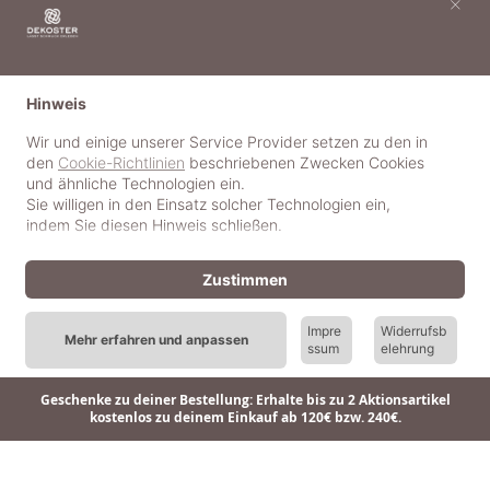
×
+43 4236 2471
+43 677 623 47 410 (WhatsApp)
Hinweis
Wichtige Links
Wir und einige unserer Service Provider setzen zu den in
Wichtige Hinweise
den
Cookie-Richtlinien
beschriebenen Zwecken Cookies
Häufig gestellte Fragen (FAQ)
und ähnliche Technologien ein.
AGB
Sie willigen in den Einsatz solcher Technologien ein,
Widerrufsbelehrung
indem Sie diesen Hinweis schließen.
Vertrag widerrufen
Datenschutzerklärung
Impressum
Zustimmen
Pressecorner
Impre
Widerrufsb
Schmuckerlebnis / Schmuckparty buchen
Mehr erfahren und anpassen
ssum
elehrung
Schmuck- & Styleguide werden
Kooperation
Geschenke zu deiner Bestellung: Erhalte bis zu 2 Aktionsartikel
kostenlos zu deinem Einkauf ab 120€ bzw. 240€.