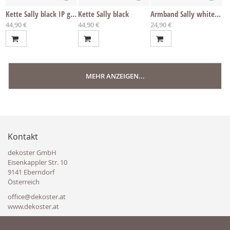
Kette Sally black IP gold
Kette Sally black
Armband Sally white IP gold
Ab
Ab
Ab
44,90 €
44,90 €
24,90 €
MEHR ANZEIGEN...
Kontakt
dekoster GmbH
Eisenkappler Str. 10
9141 Eberndorf
Österreich
office@dekoster.at
www.dekoster.at
+49 3222 109 4280