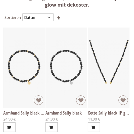
glow mit dekoster.
Absteigend
Sortieren
sortieren
Armband Sally black IP gold
Armband Sally black
Kette Sally black IP gold
Ab
Ab
Ab
24,90 €
24,90 €
44,90 €