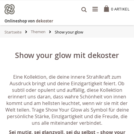
Zum
Cart
Inhalt
0
ARTIKEL
springen
Onlineshop von
dekoster
Themen
Startseite
Show your glow
Show your glow mit dekoster
Eine Kollektion, die deine innere Strahlkraft zum
Ausdruck
bringt und deine Einzigartigkeit feiert. Ob
subtil oder opulent und auffällig, diese Kollektion
erinnert uns daran, dass wahre Schönheit von innen
kommt und am hellsten leuchtet, wenn wir sie mit der
Welt teilen. Trage Show Your Glow als Symbol für deine
persönliche Stärke, Einzigartigkeit und die Freude, die
uns alle miteinander verbindet.
Sei mutig, sei glanzvoll, sei du selbst – show your