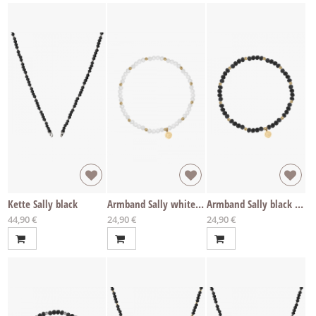
Kette Sally black
Armband Sally white IP gold
Armband Sally black IP gold
Ab
Ab
Ab
44,90 €
24,90 €
24,90 €