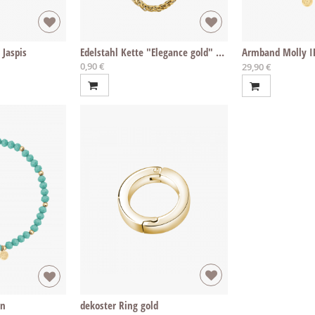
Jaspis
Edelstahl Kette "Elegance gold" per cm
0,90 €
Ab
29,90 €
en
dekoster Ring gold