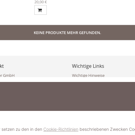
20,00 €
KEINE PRODUKTE MEHR GEFUNDEN.
kt
Wichtige Links
er GmbH
Wichtige Hinweise
ppler Str. 10
Häufig gestellte Fragen (FAQ)
erndorf
AGB
ich
Widerrufsbelehrung
Vertrag widerrufen
dekoster.at
Datenschutzerklärung
koster.at
Impressum
Pressecorner
2 109 4280
6 2471
Schmuckerlebnis / Schmuckparty 
 623 47 410 (WhatsApp)
r setzen zu den in den
Cookie-Richtlinien
beschriebenen Zwecken Cook
Schmuck- & Styleguide werden