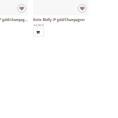
Armband Molly IP gold/champagner
Kette Molly IP gold/Champagner
Ab
44,90 €