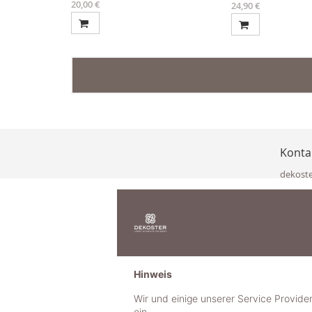
20,00 €
Ab
24,90 €
Konta
dekost
Eisenka
9141 Eb
Österre
office@
www.de
+49 322
Hinweis
+43 423
+43 677
Wir und einige unserer Service Provide
ein.