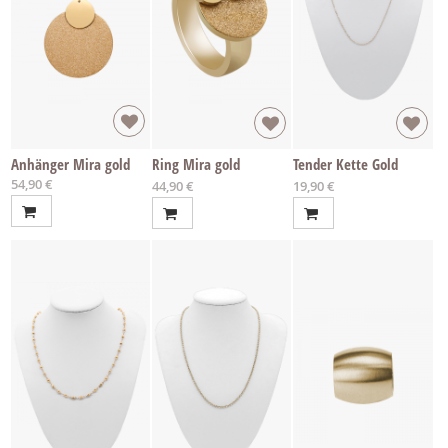
Anhänger Mira gold
Ring Mira gold
Tender Kette Gold
54,90 €
Ab
Ab
44,90 €
19,90 €