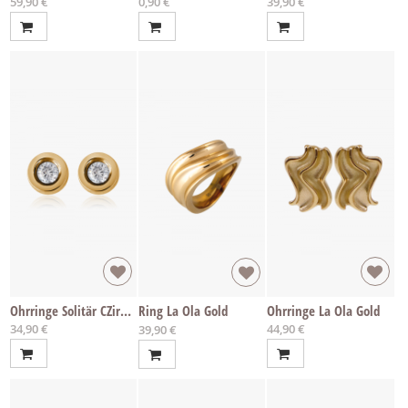
59,90 €
0,90 €
39,90 €
Ohrringe Solitär CZirkon Gold Weiss
Ring La Ola Gold
Ohrringe La Ola Gold
34,90 €
44,90 €
Ab
39,90 €