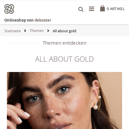
Zum
Cart
Inhalt
0
ARTIKEL
springen
Onlineshop von
dekoster
Themen
Startseite
All about gold
Themen entdecken
ALL ABOUT GOLD