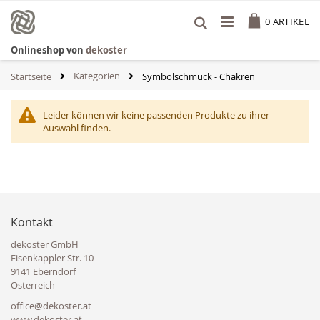
Zum
Cart
Inhalt
0
ARTIKEL
springen
Onlineshop von
dekoster
Kategorien
Startseite
Symbolschmuck - Chakren
Leider können wir keine passenden Produkte zu ihrer
Auswahl finden.
Kontakt
dekoster GmbH
Eisenkappler Str. 10
9141 Eberndorf
Österreich
office@dekoster.at
www.dekoster.at