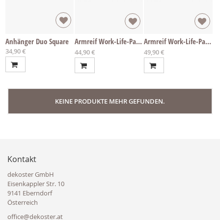
Anhänger Duo Square
Armreif Work-Life-Passion - diverse Längen
Armreif Work-Life-Passion Rosé - diverse Längen
34,90 €
Ab
Ab
44,90 €
49,90 €
KEINE PRODUKTE MEHR GEFUNDEN.
Kontakt
dekoster GmbH
Eisenkappler Str. 10
9141 Eberndorf
Österreich
office@dekoster.at