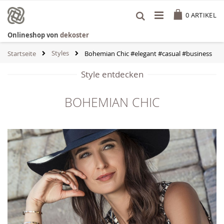
Zum
Cart
Inhalt
0
ARTIKEL
springen
Onlineshop von
dekoster
Styles
Startseite
Bohemian Chic #elegant #casual #business
Style entdecken
BOHEMIAN CHIC