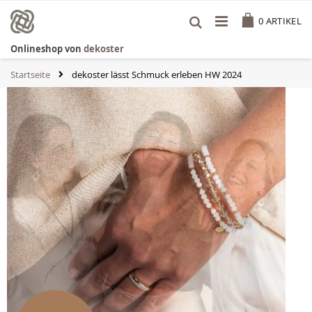
Zum
Cart
Inhalt
0
ARTIKEL
springen
Onlineshop von
dekoster
Startseite
dekoster lässt Schmuck erleben HW 2024