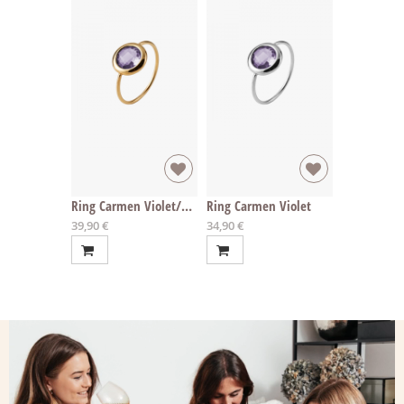
Ring Carmen Violet/Gold
Ring Carmen Violet
A
A
39,90 €
34,90 €
b
b