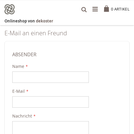
Zum
Cart
Inhalt
0
ARTIKEL
springen
Onlineshop von
dekoster
E-Mail an einen Freund
ABSENDER
Name
E-Mail
Nachricht