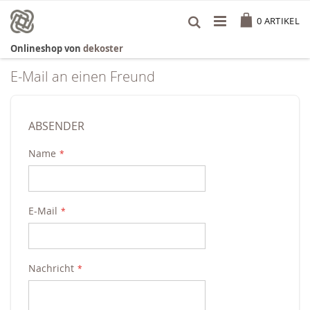
Zum
Cart
Inhalt
0
ARTIKEL
springen
Onlineshop von
dekoster
E-Mail an einen Freund
ABSENDER
Name
E-Mail
Nachricht