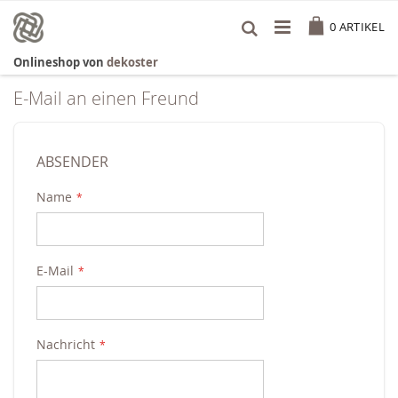
Zum
Cart
Inhalt
0
ARTIKEL
springen
Onlineshop von
dekoster
E-Mail an einen Freund
ABSENDER
Name
E-Mail
Nachricht