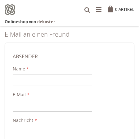
Zum
Cart
Inhalt
0
ARTIKEL
springen
Onlineshop von
dekoster
E-Mail an einen Freund
ABSENDER
Name
E-Mail
Nachricht