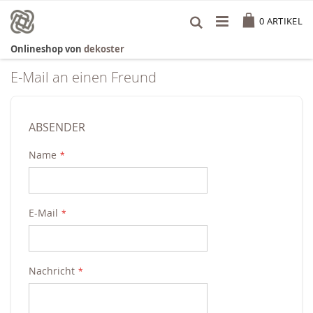
Zum
Cart
Inhalt
0
ARTIKEL
springen
Onlineshop von
dekoster
E-Mail an einen Freund
ABSENDER
Name
E-Mail
Nachricht