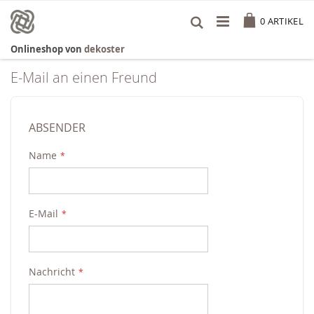
Zum
Cart
Inhalt
0
ARTIKEL
springen
Onlineshop von
dekoster
E-Mail an einen Freund
ABSENDER
Name
E-Mail
Nachricht