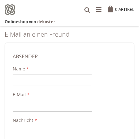
Zum
Cart
Inhalt
0
ARTIKEL
springen
Onlineshop von
dekoster
E-Mail an einen Freund
ABSENDER
Name
E-Mail
Nachricht