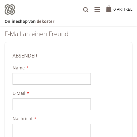
Zum
Cart
Inhalt
0
ARTIKEL
springen
Onlineshop von
dekoster
E-Mail an einen Freund
ABSENDER
Name
E-Mail
Nachricht