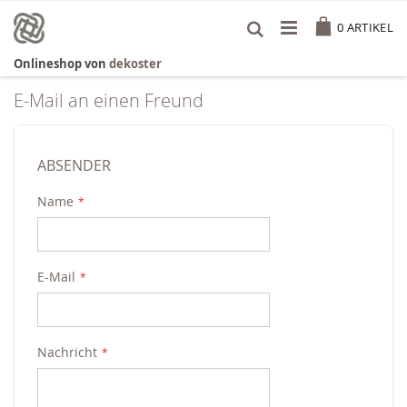
Zum
Cart
Inhalt
0
ARTIKEL
springen
Onlineshop von
dekoster
E-Mail an einen Freund
ABSENDER
Name
E-Mail
Nachricht