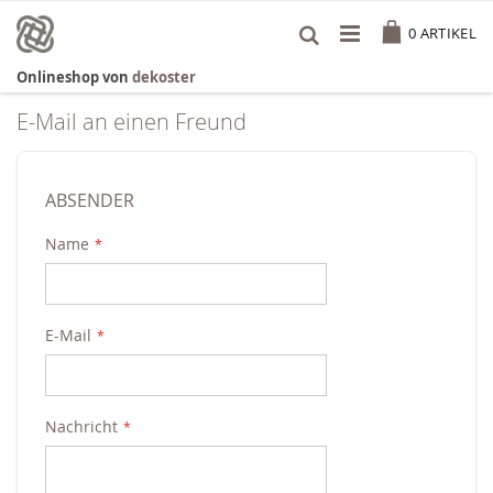
Zum
Cart
Inhalt
0
ARTIKEL
springen
Onlineshop von
dekoster
E-Mail an einen Freund
ABSENDER
Name
E-Mail
Nachricht