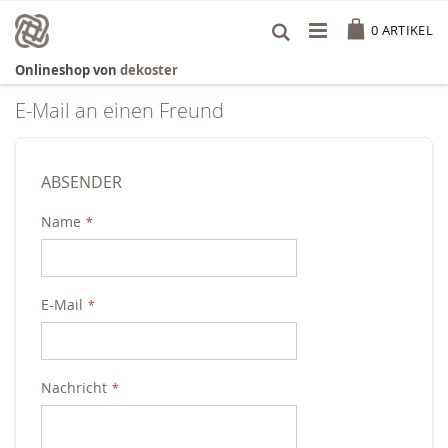
Zum
Cart
Inhalt
0
ARTIKEL
springen
Onlineshop von
dekoster
E-Mail an einen Freund
ABSENDER
Name
E-Mail
Nachricht