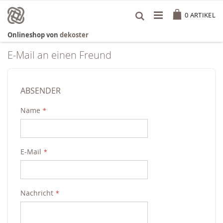
Zum
Cart
Inhalt
0
ARTIKEL
springen
Onlineshop von
dekoster
E-Mail an einen Freund
ABSENDER
Name
E-Mail
Nachricht