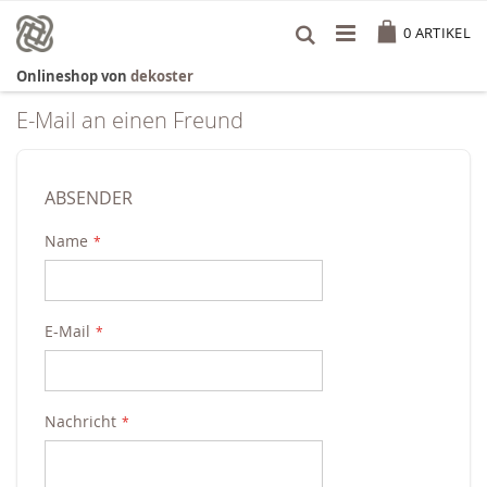
Zum
Cart
Inhalt
0
ARTIKEL
springen
Onlineshop von
dekoster
E-Mail an einen Freund
ABSENDER
Name
E-Mail
Nachricht