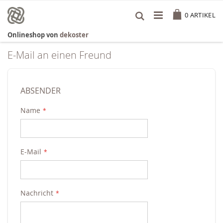
Zum
Cart
Inhalt
0
ARTIKEL
springen
Onlineshop von
dekoster
E-Mail an einen Freund
ABSENDER
Name
E-Mail
Nachricht