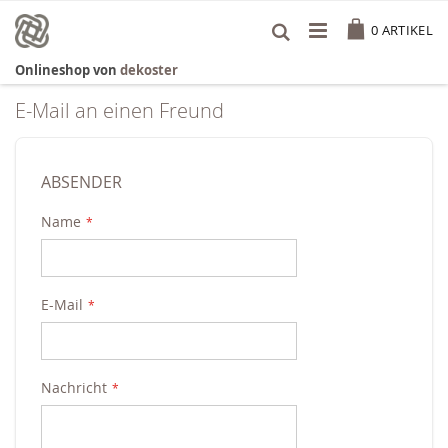
Zum
Cart
Inhalt
0
ARTIKEL
springen
Onlineshop von
dekoster
E-Mail an einen Freund
ABSENDER
Name
E-Mail
Nachricht