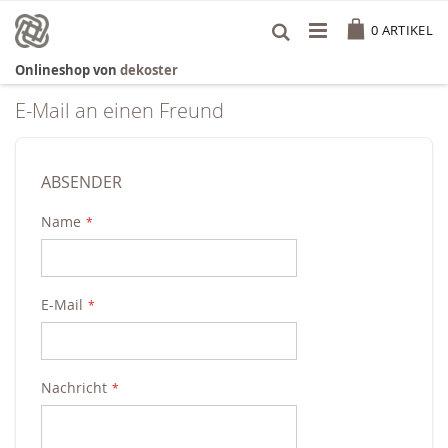
Zum
Cart
Inhalt
0
ARTIKEL
springen
Onlineshop von
dekoster
E-Mail an einen Freund
ABSENDER
Name
E-Mail
Nachricht