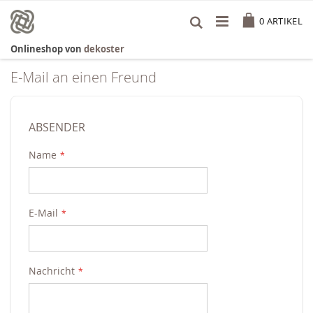
Zum
Cart
Inhalt
0
ARTIKEL
springen
Onlineshop von
dekoster
E-Mail an einen Freund
ABSENDER
Name
E-Mail
Nachricht