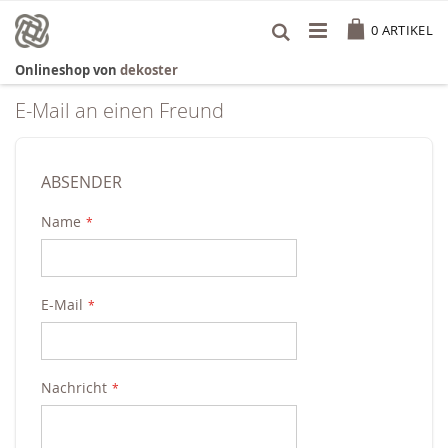
Zum
Cart
Inhalt
0
ARTIKEL
springen
Onlineshop von
dekoster
E-Mail an einen Freund
ABSENDER
Name
E-Mail
Nachricht