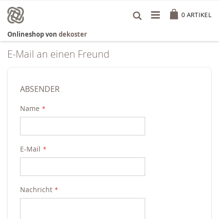
Zum
Cart
Inhalt
0
ARTIKEL
springen
Onlineshop von
dekoster
E-Mail an einen Freund
ABSENDER
Name
E-Mail
Nachricht