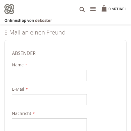
Zum
Cart
Inhalt
0
ARTIKEL
springen
Onlineshop von
dekoster
E-Mail an einen Freund
ABSENDER
Name
E-Mail
Nachricht