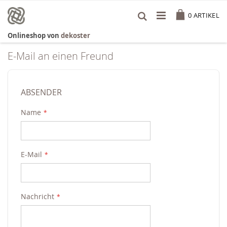
Zum
Cart
Inhalt
0
ARTIKEL
springen
Onlineshop von
dekoster
E-Mail an einen Freund
ABSENDER
Name
E-Mail
Nachricht