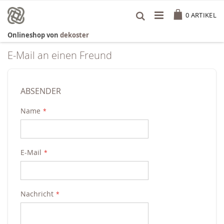
Zum
Cart
Inhalt
0
ARTIKEL
springen
Onlineshop von
dekoster
E-Mail an einen Freund
ABSENDER
Name
E-Mail
Nachricht