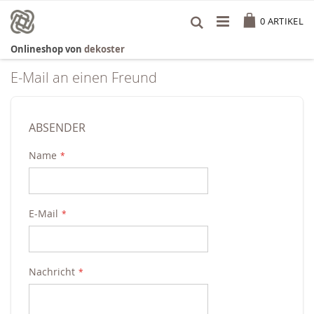
Zum
Cart
Inhalt
0
ARTIKEL
springen
Onlineshop von
dekoster
E-Mail an einen Freund
ABSENDER
Name
E-Mail
Nachricht