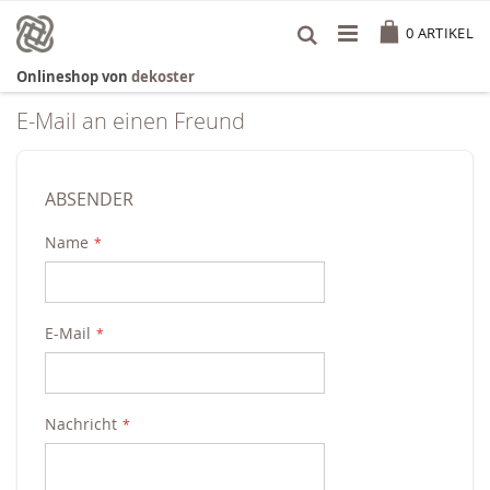
Zum
Cart
Inhalt
0
ARTIKEL
springen
Onlineshop von
dekoster
E-Mail an einen Freund
ABSENDER
Name
E-Mail
Nachricht