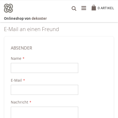
Zum
Cart
Inhalt
0
ARTIKEL
springen
Onlineshop von
dekoster
E-Mail an einen Freund
ABSENDER
Name
E-Mail
Nachricht