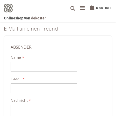
Zum
Cart
Inhalt
0
ARTIKEL
springen
Onlineshop von
dekoster
E-Mail an einen Freund
ABSENDER
Name
E-Mail
Nachricht