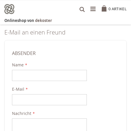
Zum
Cart
Inhalt
0
ARTIKEL
springen
Onlineshop von
dekoster
E-Mail an einen Freund
ABSENDER
Name
E-Mail
Nachricht