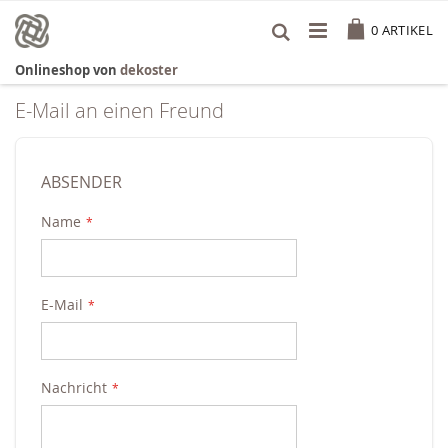
Zum
Cart
Inhalt
0
ARTIKEL
springen
Onlineshop von
dekoster
E-Mail an einen Freund
ABSENDER
Name
E-Mail
Nachricht